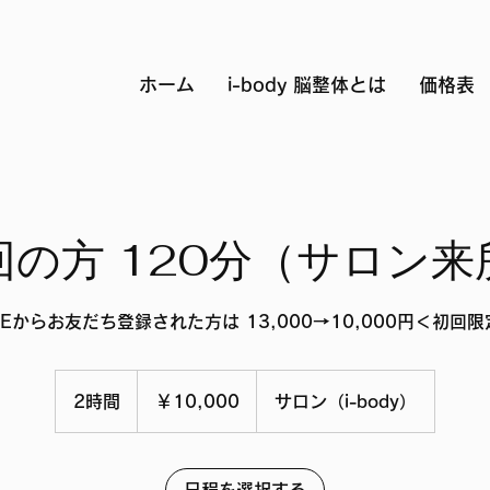
ホーム
i-body 脳整体とは
価格表
回の方 120分（サロン来
NEからお友だち登録された方は 13,000→10,000円＜初回
10,000
円
2時間
2
￥10,000
サロン（i-body）
時
間